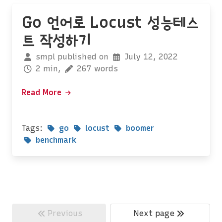
Go 언어로 Locust 성능테스
트 작성하기
smpl published on
July 12, 2022
2 min,
267 words
Read More
Tags:
go
locust
boomer
benchmark
Previous
Next page