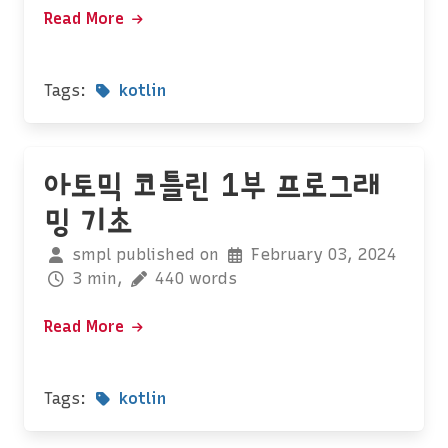
Read More
Tags:
kotlin
아토믹 코틀린 1부 프로그래
밍 기초
smpl published on
February 03, 2024
3 min,
440 words
Read More
Tags:
kotlin