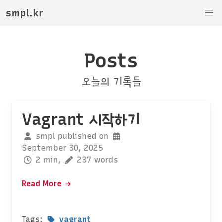
smpl.kr
Posts
오늘의 기록들
Vagrant 시작하기
smpl published on
September 30, 2025
2 min,
237 words
Read More
Tags:
vagrant